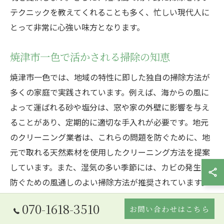
テクニックを教えてくれることも多く、忙しい現代人に
とって非常に心強い味方となります。
焼津市一色で活かされる掃除の知恵
焼津市一色では、地域の特性に即した独自の掃除方法が
多くの家庭で実践されています。例えば、海からの風に
よって運ばれる砂や塩分は、窓や家の外壁に影響を与え
ることがあり、定期的に適切な手入れが必要です。地元
のクリーニング業者は、これらの問題を防ぐために、地
元で取れる天然素材を使用したクリーニング方法を提案
しています。また、湿気の多い季節には、カビの発生を
防ぐための風通しのよい掃除方法が推奨されています。
こうした地元の知恵を活かすことで、住まいを常に清潔
070-1618-3510
お問い合わせはこちら
で快適な状態に保つことができます。