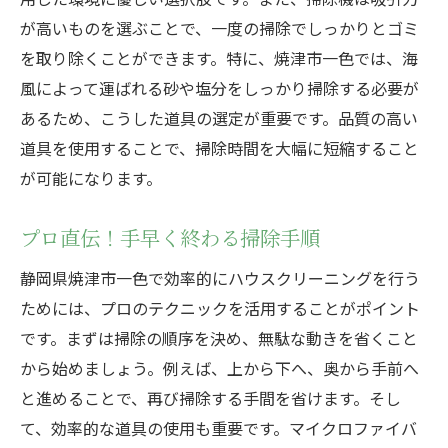
掃除が楽しくなる効率化テクニック
が高いものを選ぶことで、一度の掃除でしっかりとゴミ
日々の生活を豊かにするクリーニング
を取り除くことができます。特に、焼津市一色では、海
家族みんなが参加できる掃除法
風によって運ばれる砂や塩分をしっかり掃除する必要が
効率的に使える掃除用具の紹介
あるため、こうした道具の選定が重要です。品質の高い
短時間で清潔を保つポイント
道具を使用することで、掃除時間を大幅に短縮すること
が可能になります。
快適な住環境を実現するための工夫
焼津市で知っておくべきハウスクリーニングの
プロ直伝！手早く終わる掃除手順
独自メソッド
静岡県焼津市一色で効率的にハウスクリーニングを行う
焼津市特有の環境に対応する方法
ためには、プロのテクニックを活用することがポイント
独自のメソッドで掃除の質を向上
です。まずは掃除の順序を決め、無駄な動きを省くこと
地域のニーズを反映した掃除術
から始めましょう。例えば、上から下へ、奥から手前へ
革新的なクリーニング技術の紹介
と進めることで、再び掃除する手間を省けます。そし
地元のプロがおすすめする掃除アイデア
て、効率的な道具の使用も重要です。マイクロファイバ