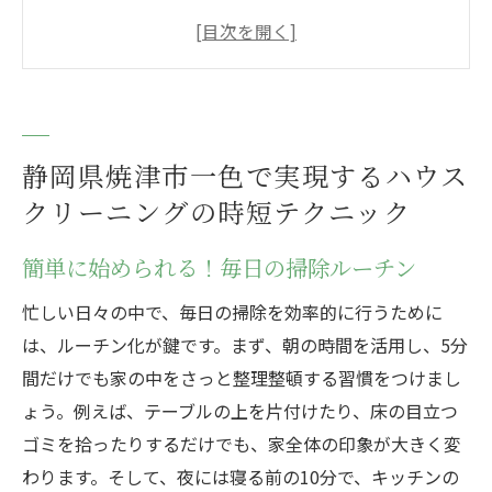
効率的な道具選びで時間を節約
プロ直伝！手早く終わる掃除手順
焼津市一色の気候に適した清掃計画
整理整頓で掃除効率をアップ
ハウスクリーニングの時短を実現するため
静岡県焼津市一色で実現するハウス
のヒント
クリーニングの時短テクニック
プロに学ぶ！焼津市一色のハウスクリーニング
簡単に始められる！毎日の掃除ルーチン
で住環境を向上
専門家が推奨する掃除の頻度と方法
忙しい日々の中で、毎日の掃除を効率的に行うために
は、ルーチン化が鍵です。まず、朝の時間を活用し、5分
快適な住環境へのステップバイステップガ
間だけでも家の中をさっと整理整頓する習慣をつけまし
イド
ょう。例えば、テーブルの上を片付けたり、床の目立つ
焼津市一色の特性を活かした掃除術
ゴミを拾ったりするだけでも、家全体の印象が大きく変
住環境改善に役立つクリーニングツール
わります。そして、夜には寝る前の10分で、キッチンの
プロフェッショナルが教える清潔感の保ち