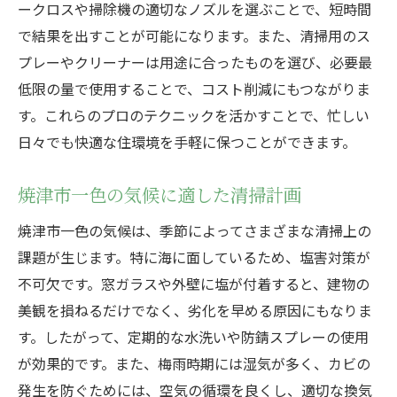
焼津市一色で活かされる掃除の知恵
ークロスや掃除機の適切なノズルを選ぶことで、短時間
忙しい人必見！焼津市のハウスクリーニングで
で結果を出すことが可能になります。また、清掃用のス
手軽にプロの仕上がり
プレーやクリーナーは用途に合ったものを選び、必要最
時間がない人のための掃除時短術
低限の量で使用することで、コスト削減にもつながりま
す。これらのプロのテクニックを活かすことで、忙しい
手軽にプロ並みの清掃を実現するコツ
日々でも快適な住環境を手軽に保つことができます。
少ない時間で最大の効果を上げる方法
忙しい毎日に役立つ掃除の工夫
焼津市一色の気候に適した清掃計画
プロの技を家庭で再現するステップ
焼津市一色の気候は、季節によってさまざまな清掃上の
ハウスクリーニングで時間を有効活用する
課題が生じます。特に海に面しているため、塩害対策が
方法
不可欠です。窓ガラスや外壁に塩が付着すると、建物の
地域特性を活かした焼津市一色のハウスクリー
美観を損ねるだけでなく、劣化を早める原因にもなりま
ニングの秘密
す。したがって、定期的な水洗いや防錆スプレーの使用
地元の環境に適した掃除の秘訣
が効果的です。また、梅雨時期には湿気が多く、カビの
焼津市の自然を活かすクリーニング
発生を防ぐためには、空気の循環を良くし、適切な換気