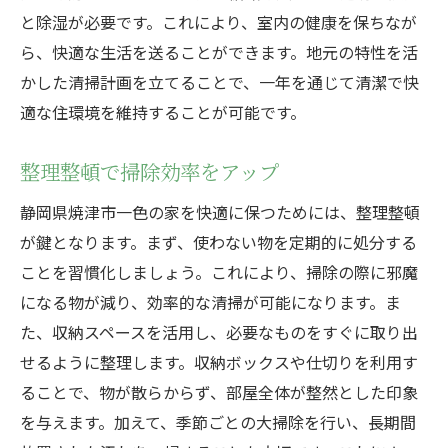
地域特性に基づいた掃除の知識
と除湿が必要です。これにより、室内の健康を保ちなが
地元で培われた清掃ノウハウ
ら、快適な生活を送ることができます。地元の特性を活
かした清掃計画を立てることで、一年を通じて清潔で快
自然に優しいクリーニングの方法
適な住環境を維持することが可能です。
地域の特性を考慮した掃除の重要性
静岡県焼津市一色で快適な住環境を作るハウス
整理整頓で掃除効率をアップ
クリーニングの技
静岡県焼津市一色の家を快適に保つためには、整理整頓
快適な住まいを作るための掃除計画
が鍵となります。まず、使わない物を定期的に処分する
住環境を一新するクリーニングテクニック
ことを習慣化しましょう。これにより、掃除の際に邪魔
焼津市一色の家庭に最適な掃除法
になる物が減り、効率的な清掃が可能になります。ま
健康的な生活を支える清掃の技
た、収納スペースを活用し、必要なものをすぐに取り出
心地よい空間を実現する掃除の工夫
せるように整理します。収納ボックスや仕切りを利用す
住環境を改善するための継続的な掃除
ることで、物が散らからず、部屋全体が整然とした印象
を与えます。加えて、季節ごとの大掃除を行い、長期間