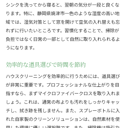
シンクを洗ってから寝ると、翌朝の気分が一段と良くな
方
ります。特に、静岡県焼津市一色のような湿度の高い地
ハウスクリーニングで生活の質を向上させ
域では、湿気対策として窓を開けて空気の入れ替えも忘
る秘訣
れずに行いたいところです。習慣化することで、掃除が
静岡県焼津市一色での地元密着型ハウスクリー
負担ではなく日常の一部として自然に取り入れられるよ
ニングの利点
うになります。
地域の気候に最適な清掃方法とは
効率的な道具選びで時間を節約
地元業者を選ぶことで得られる安心感
カスタマイズされたサービスの魅力
ハウスクリーニングを効率的に行うためには、道具選び
地元情報を活かしたクリーニングの利点
が非常に重要です。プロフェッショナルな仕上がりを目
指すなら、まずマイクロファイバークロスを取り入れま
住民の声を反映したサービス内容
しょう。これは、通常の布よりも汚れをしっかりキャッ
地元密着型だからこその迅速な対応
チし、拭き跡を残しません。また、スプレーボトルに入
効率的なハウスクリーニングで静岡県焼津市一
れた自家製のクリーンソリューションは、自然素材を使
色の暮らしを快適に
用した環境に優しい選択肢です。また、掃除機は吸引力