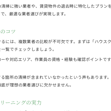
の清掃に強い業者や、賃貸物件の退去時に特化したプラン
業者ランキングと口コミで失敗しない比較術
とで、最適な業者選びが実現します。
ハウスクリーニング比較時の注目すべき項目
業者一覧から自分に合うサービスを選ぶコツ
較のコツ
信頼できるハウスクリーニング探しのヒント
けるには、複数業者の比較が不可欠です。まずは「ハウス
悪質なハウスクリーニング業者の見分け方
を一覧でチェックしましょう。
ハウスクリーニング選びで信頼性を重視する理由
ローや対応エリア、作業員の資格・経験も確認ポイントで
口コミ評価で見抜く信頼できる業者の特徴
ハウスクリーニング業者ランキングの活用方法
個人業者と法人業者の信頼性比較ポイント
する箇所の清掃が含まれていなかったという声もあります
徹底が理想の業者選びに欠かせません。
ハウスクリーニング利用時の失敗しないポイント
ハウスクリーニング利用前に確認すべき注意点
クリーニングの実力
依頼時にトラブルを防ぐハウスクリーニング対策