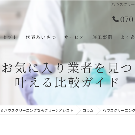
ハウスクリ
070
ンセプト
代表あいさつ
サービス
施工事例
よく
のお気に入り業者を見つ
叶える比較ガイド
するハウスクリーニングならクリーンアシスト
コラム
ハウスクリーニン