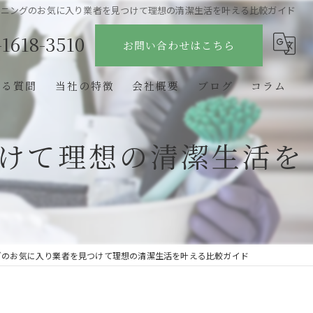
ーニングのお気に入り業者を見つけて理想の清潔生活を叶える比較ガイド
-1618-3510
お問い合わせはこちら
ある質問
当社の特徴
会社概要
ブログ
コラム
原状回復
けて理想の清潔生活を
マンション
店舗
定期清掃
グのお気に入り業者を見つけて理想の清潔生活を叶える比較ガイド
リフォーム