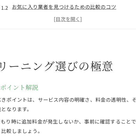
お気に入り業者を見つけるための比較のコツ
口コミやランキングでわかるハウスクリーニングの
信頼できるハウスクリーニング業者の見極め方
個人業者と大手のハウスクリーニングの違い
満足度重視で選ぶハウスクリーニング体験
ハウスクリーニング体験談で満足度を事前チェック
リーニング選びの極意
満足度ランキングから理想の業者を探す方法
ハウスクリーニング利用者の口コミ分析のポイント
きポイント解説
満足度アップに役立つハウスクリーニング比較法
べきポイントは、サービス内容の明確さ、料金の透明性、
ハウスクリーニング体験で気をつけたい注意点
能となります。
理想の清潔生活を叶える業者比較術
積もり時に追加料金が発生しないか、事前に確認すること
ハウスクリーニング業者を効率よく比較する方法
く比較しましょう。
比較サイト活用で理想のハウスクリーニング探し