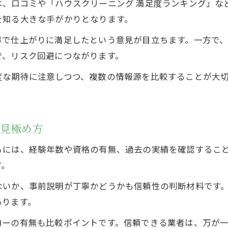
満足度アップに繋がる利用時のポイント紹介
は、口コミや「ハウスクリーニング 満足度ランキング」な
ハウスクリーニングの失敗事例とその対策
を知る大きな手がかりとなります。
希望条件を伝えて理想の仕上がりを実現
寧で仕上がりに満足したという意見が目立ちます。一方で
コストパフォーマンスが高い業者の見極め方
で、リスク回避につながります。
ハウスクリーニングのコスパ重視で選ぶコツ
な期待に注意しつつ、複数の情報源を比較することが大切
価格とサービスのバランスで業者を比較
適正な金額のハウスクリーニング業者選定法
満足度と価格で選ぶ理想のハウスクリーニング
の見極め方
コストパフォーマンスに優れた業者の特徴
るには、経験年数や資格の有無、過去の実績を確認するこ
す。
ないか、事前説明が丁寧かどうかも信頼性の判断材料です
あります。
ローの有無も比較ポイントです。信頼できる業者は、万が